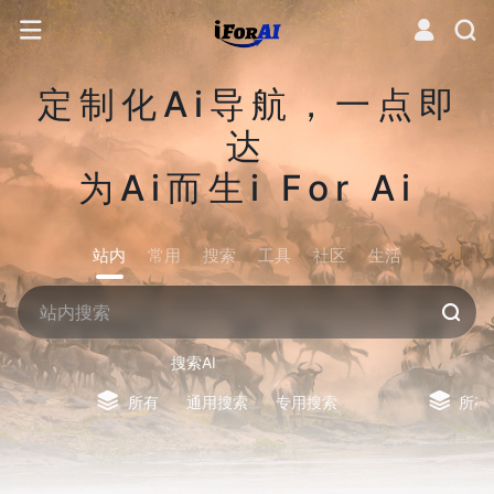
定制化Ai导航，一点即
达
为Ai而生i For Ai
站内
常用
搜索
工具
社区
生活
搜索AI
所有
通用搜索
专用搜索
所有