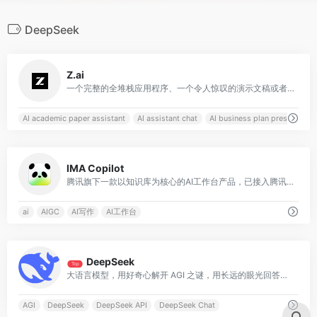
DeepSeek
0
Z.ai
一个完整的全堆栈应用程序、一个令人惊叹的演示文稿或者专业级的写作ーー然后立即得到结果
AI academic paper assistant
AI assistant chat
AI business plan presentation
0
IMA Copilot
腾讯旗下一款以知识库为核心的AI工作台产品，已接入腾讯混元大模型和DeepSeek R1模型满血版
ai
AIGC
AI写作
AI工作台
0
DeepSeek
Top
大语言模型，用好奇心解开 AGI 之谜，用长远的眼光回答本质问题
AGI
DeepSeek
DeepSeek API
DeepSeek Chat