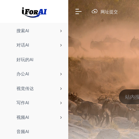
网址提交
搜索AI
对话AI
好玩的AI
办公AI
视觉传达
写作AI
视频AI
音频AI