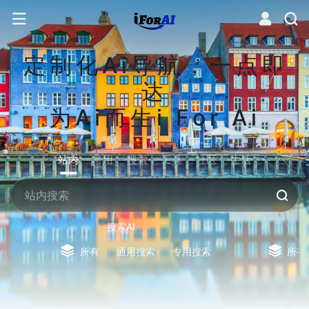
定制化Ai导航，一点即
达
为Ai而生i For Ai
站内
常用
搜索
工具
社区
生活
搜索AI
所有
通用搜索
专用搜索
所有