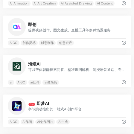
AI Animation
AI Art Creation
AI Assisted Drawing
AI Content
0
即创
提供视频创作、图文生成、直播工具等多种场景服务
AIGC
创作灵感
创意制作
创意资产
0
海螺AI
可以帮你智能搜索问答、精准识图解析、沉浸语音通话、专业/创意写作、文档速读总结、还有独家悬浮球功能帮你把琐事化繁为简
ai
AIGC
ai伙伴
ai做简历
0
即梦AI
Top
字节跳动推出的一站式AI创作平台
AIGC
AI作画
AI创作图片
AI生成