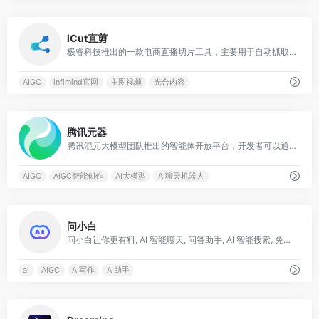
0
iCut直剪
极睿科技推出的一款电商直播切片工具，主要用于自动抓取直播卖点片段并生成短视频
AIGC
infimind官网
主图视频
光合内容
0
腾讯元器
腾讯混元大模型团队推出的智能体开放平台，开发者可以通过插件、知识库、工作流等方式快速、低门槛打造高质量的智能体
AIGC
AIGC智能创作
AI大模型
AI聊天机器人
0
问小白
问小白让你更有料, AI 智能聊天, 问答助手, AI 智能搜索, 免费无限量使用 DeepSeek R1 模型，支持联网搜索。
ai
AIGC
AI写作
AI助手
0