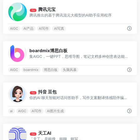
0
腾讯元宝
Top
腾讯推出的基于腾讯混元大模型的AI助手应用程序
AIGC
AI产品
AI写作
AI写真
0
boardmix博思白板
集AIGC，一键PPT，思维导图，笔记文档多种创意表达能力于一体
AIGC
boardmix
博思白板
头脑风暴
1
抖音 豆包
Top
你的AI 聊天智能对话问答助手，写作文案翻译情感陪伴编程全能工具
ai
AIGC
AI写作
AI图片生成
0
天工AI
Top
「天工」是能搜、能聊、能写...