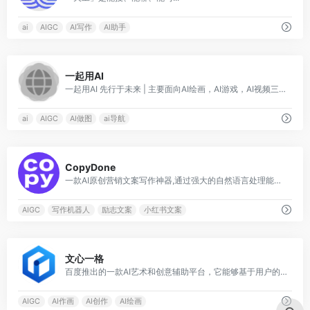
ai
AIGC
AI写作
AI助手
0
一起用AI
一起用AI 先行于未来 | 主要面向AI绘画，AI游戏，AI视频三大领域。我们同时整理了各类AI相关的信息，涵盖AI网址大全，AI工具软件，AI软件免费教程，AI热点资讯，AI学习图书等等 | 期望能对AI爱好者有所帮助！
ai
AIGC
AI做图
ai导航
0
CopyDone
一款AI原创营销文案写作神器,通过强大的自然语言处理能力，通过输入关键词,快速生成原创的软文
AIGC
写作机器人
励志文案
小红书文案
0
文心一格
百度推出的一款AI艺术和创意辅助平台，它能够基于用户的语言描述生成相应的创意画作
AIGC
AI作画
AI创作
AI绘画