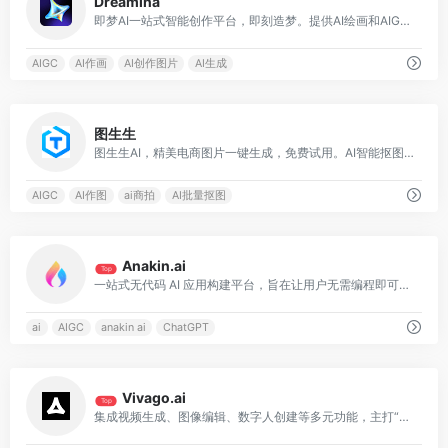
Dreamina
即梦AI一站式智能创作平台，即刻造梦。提供AI绘画和AIGC视频创作体验，拥有激发无限创作灵感的社区。让即梦AI开启您的智能创作之旅，探索梦境实现的无限可能！
AIGC
AI作画
AI创作图片
AI生成
0
图生生
图生生AI，精美电商图片一键生成，免费试用。AI智能抠图，一键背景变透明，选择场景后即可生成对应图片，可用于电商推广、市场宣传等众多场景。省时，省心，省钱。
AIGC
AI作图
ai商拍
AI批量抠图
0
Anakin.ai
Top
一站式无代码 AI 应用构建平台，旨在让用户无需编程即可定制专属 AI 工具
ai
AIGC
anakin ai
ChatGPT
0
Vivago.ai
Top
集成视频生成、图像编辑、数字人创建等多元功能，主打“文本/图像转动态内容”的智能化解决方案