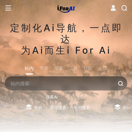
定制化Ai导航，一点即
达
为Ai而生i For Ai
站内
常用
搜索
工具
社区
生活
搜索AI
所有
通用搜索
专用搜索
所有