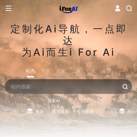
定制化Ai导航，一点即
达
为Ai而生i For Ai
站内
常用
搜索
工具
社区
生活
搜索AI
所有
通用搜索
专用搜索
所有