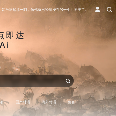
音乐响起那一刻，仿佛就已经沉浸在另一个世界里了。
点即达
Ai
区
生活
对话AI
所有
国产对话
海外对话
角色型对话
专用型对话