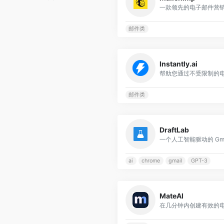
邮件类
Instantly.ai
邮件类
DraftLab
ai
chrome
gmail
GPT-3
MateAI