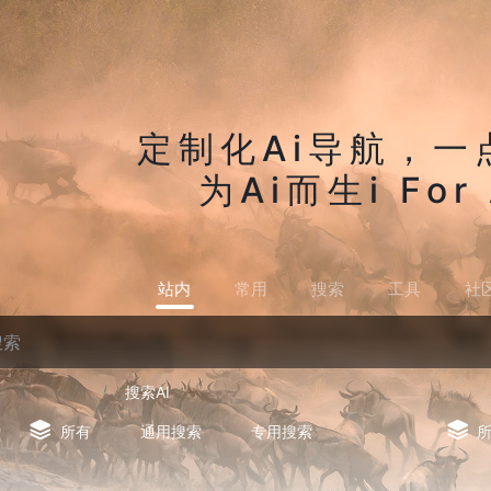
定制化Ai导航，一
为Ai而生i For 
站内
常用
搜索
工具
社
搜索AI
所有
通用搜索
专用搜索