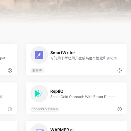
0
0
SmartWriter
Email delivery optimization for HubSpot and Marketo.
专门用于帮助用户生成高度个性化和转化率高的冷邮件或LinkedIn消息
邮件类
0
0
RepliQ
具
Scale Cold Outreach With Better Personalization
for cold outreach
0
0
WARMER.ai