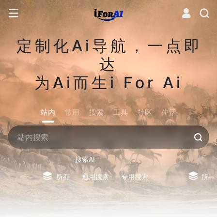
定制化Ai导航，一点即
达
为Ai而生i For Ai
站内
常用
搜索
工具
社区
生活
搜索AI
所有
通用搜索
专用搜索
所有