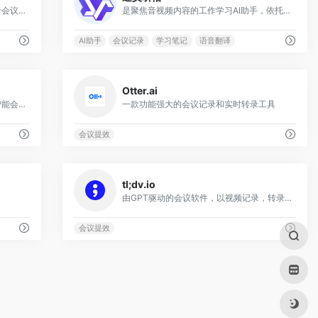
一款音视频转文字的效率工具，适用于会议、培训、访谈、课堂等多种场景
是聚焦音视频内容的工作学习AI助手，依托大模型，帮助用户记录、整理和分析音视频内容，体验用大模型做音视频笔记、整理会议记录
AI助手
会议记录
学习笔记
语音翻译
0
0
Otter.ai
专业的智能会议助手，提供一站式的智能会议服务，语音转文字、视频转文字、录音转文字，会议录音，会议视频
一款功能强大的会议记录和实时转录工具
会议提效
0
0
tl;dv.io
由GPT驱动的会议软件，以视频记录，转录，突出和分享您的在线会议。
会议提效