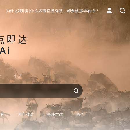
为什么我明明什么坏事都没有做，却要被那样看待？
点即达
Ai
区
生活
对话AI
所有
国产对话
海外对话
角色型对话
专用型对话