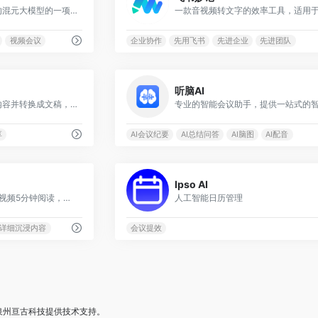
是腾讯会议中基于自研的混元大模型的一项智能服务工具
视频会议
企业协作
先用飞书
先进企业
先进团队
0
听脑AI
可以识别音频中的语音内容并转换成文稿，适用于课堂记录、会议记录、语音通话等场景
享
AI会议纪要
AI总结问答
AI脑图
AI配音
0
Ipso AI
一键视频转图文，2小时视频5分钟阅读，加速视频知识学习与传播
人工智能日历管理
，详细沉浸内容
会议提效
泉州亘古科技
提供技术支持。