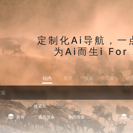
定制化Ai导航，一
为Ai而生i For 
站内
常用
搜索
工具
社
搜索AI
所有
通用搜索
专用搜索