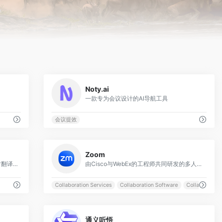
0
0
Noty.ai
一款专为会议设计的AI导航工具
会议提效
0
0
Zoom
思必驰旗下一款集实时语音转写，实时翻译功能为一体的应用软件，主要应用于办公会议、学生网课、客户访谈录音等场景
由Cisco与WebEx的工程师共同研发的多人云视频会议软件
Collaboration Services
Collaboration Software
Collaboration
0
0
通义听悟