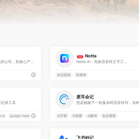
0
Notta
Top
是一家专注于AI硬件开发的公司，其核心产品围绕语音记录、转录及智能分析展开，旨在通过AI技术提升用户生产力
Notta AI：高效语音转文字工...
会议提效
音频类
0
麦耳会记
议记录工具
 ai
google meet
AI字幕
AI摘要
ai翻译
会议摘要
0
飞书妙记