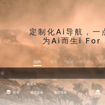
定制化Ai导航，一
为Ai而生i For 
站内
常用
搜索
工具
社
搜索AI
所有
通用搜索
专用搜索