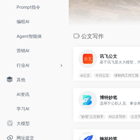
Prompt指令
编程AI
公文写作
Agent智能体
营销AI
讯飞公文
行业AI
ai公文
今日公文
体制内工作汇报
其他
AI资讯
博特妙笔
学习AI
“妙笔”公文助手
AI公文写作
公文写
大模型
网址提交
翰林妙笔