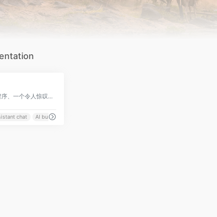
entation
0
一个完整的全堆栈应用程序、一个令人惊叹的演示文稿或者专业级的写作ーー然后立即得到结果
sistant chat
AI business plan presentation
Ai Chat