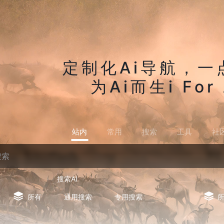
定制化Ai导航，一
为Ai而生i For 
站内
常用
搜索
工具
社
搜索AI
所有
通用搜索
专用搜索