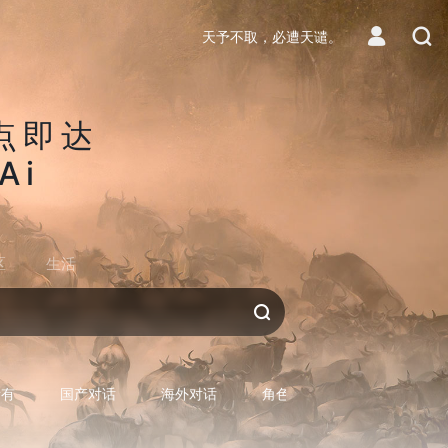
天予不取，必遭天谴。
点即达
Ai
区
生活
对话AI
所有
国产对话
海外对话
角色型对话
专用型对话