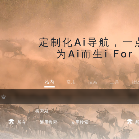
定制化Ai导航，一
为Ai而生i For 
站内
常用
搜索
工具
社
搜索AI
所有
通用搜索
专用搜索