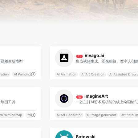
0
Vivago.ai
Top
I视频生成模型
ration
AI Painting
AI Animation
AI Art Creation
AI Assisted Drawi
0
ImagineArt
Top
维导图工具
一款主打AI艺术照功能的线上绘画辅
n to mindmap
mind map
AI Art Generator
ai image generator
artificial i
0
Botowski