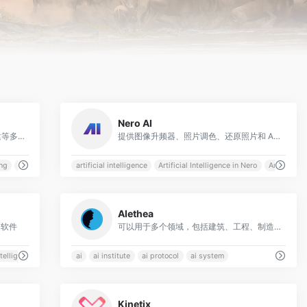
0
0
Nero AI
集成视频生成、图像编辑、数字人创建等多元功能，主打“文本/图像转动态内容”的智能化解决方案
提供图像升频器、照片调色、还原照片和 AI 生成头像等功能
ng
AI Content
artificial intelligence
Artificial Intelligence in Nero
Artificial 
0
0
Alethea
助软件
可以用于多个领域，包括建筑、工程、制造、医疗保健等
ntelligence
automation
ai
ai institute
ai protocol
ai system
0
0
Kinetix