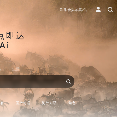
科学会揭示真相。
点即达
Ai
区
生活
对话AI
所有
国产对话
海外对话
角色型对话
专用型对话