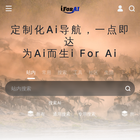
定制化Ai导航，一点即
达
为Ai而生i For Ai
站内
常用
搜索
工具
社区
生活
搜索AI
所有
通用搜索
专用搜索
所有