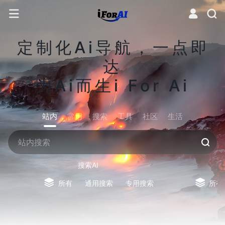
定制化Ai导航，一点即
达
为Ai而生i For Ai
站内
常用
搜索
工具
社区
生活
搜索AI
所有
通用搜索
专用搜索
所有