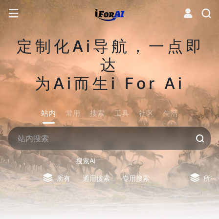
定制化Ai导航，一点即
达
为Ai而生i For Ai
站内
常用
搜索
工具
社区
生活
搜索AI
所有
通用搜索
专用搜索
所有