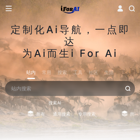
定制化Ai导航，一点即
达
为Ai而生i For Ai
站内
常用
搜索
工具
社区
生活
搜索AI
所有
通用搜索
专用搜索
所有