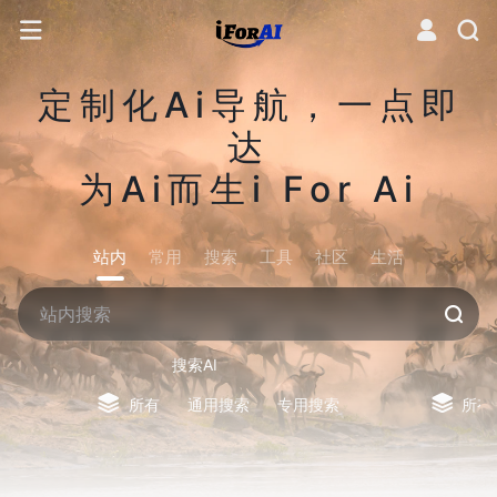
定制化Ai导航，一点即
达
为Ai而生i For Ai
站内
常用
搜索
工具
社区
生活
搜索AI
所有
通用搜索
专用搜索
所有