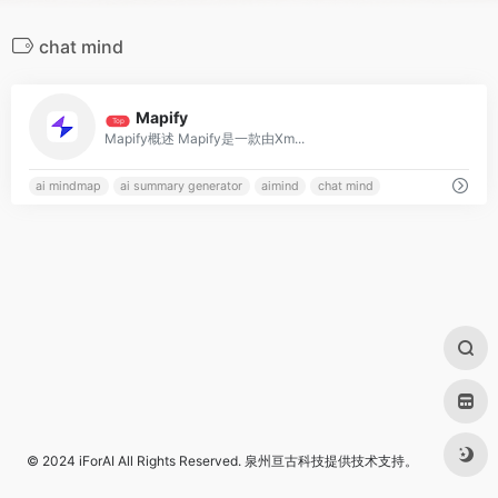
chat mind
0
Mapify
Top
Mapify概述 Mapify是一款由Xm...
ai mindmap
ai summary generator
aimind
chat mind
© 2024
iForAI
All Rights Reserved.
泉州亘古科技
提供技术支持。