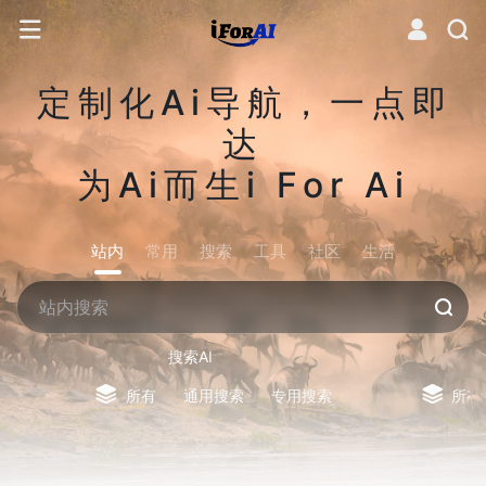
定制化Ai导航，一点即
达
为Ai而生i For Ai
站内
常用
搜索
工具
社区
生活
搜索AI
所有
通用搜索
专用搜索
所有