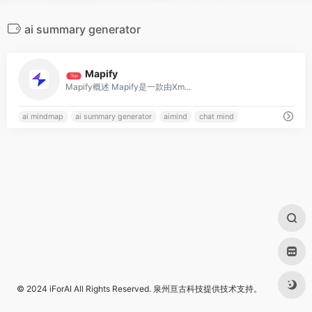
ai summary generator
0
Mapify
Top
Mapify概述 Mapify是一款由Xm...
ai mindmap
ai summary generator
aimind
chat mind
© 2024
iForAI
All Rights Reserved.
泉州亘古科技
提供技术支持。