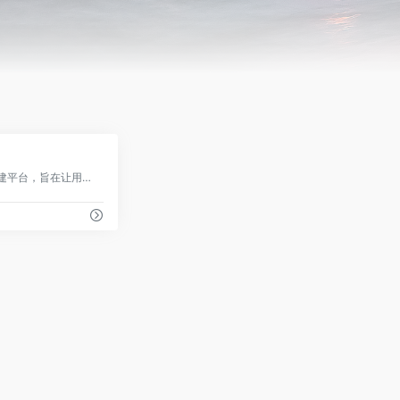
0
一站式无代码 AI 应用构建平台，旨在让用户无需编程即可定制专属 AI 工具