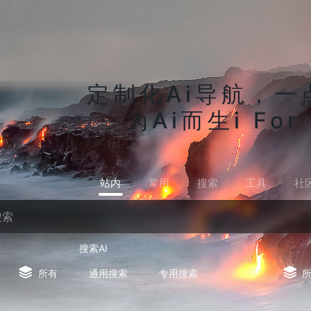
定制化Ai导航，一
为Ai而生i For 
站内
常用
搜索
工具
社
搜索AI
所有
通用搜索
专用搜索