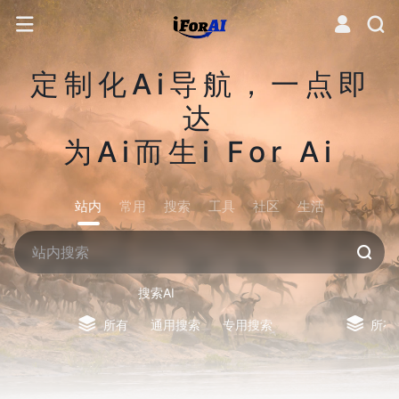
定制化Ai导航，一点即
达
为Ai而生i For Ai
站内
常用
搜索
工具
社区
生活
搜索AI
所有
通用搜索
专用搜索
所有