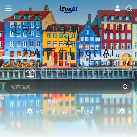
定制化Ai导航，一点即
达
为Ai而生i For Ai
站内
常用
搜索
工具
社区
生活
搜索AI
所有
通用搜索
专用搜索
所有