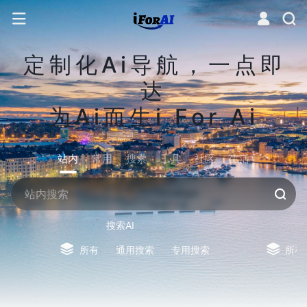
定制化Ai导航，一点即
达
为Ai而生i For Ai
站内
常用
搜索
工具
社区
生活
搜索AI
所有
通用搜索
专用搜索
所有