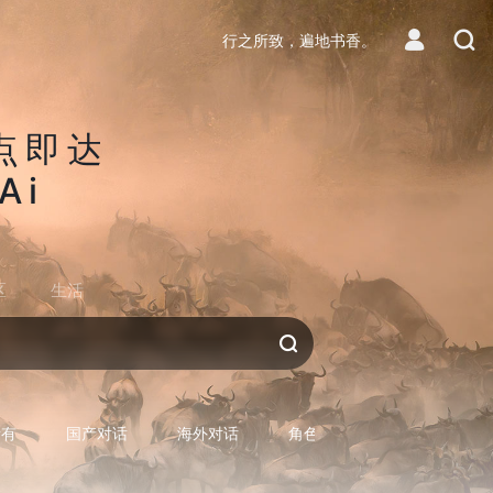
行之所致，遍地书香。
点即达
Ai
区
生活
对话AI
所有
国产对话
海外对话
角色型对话
专用型对话