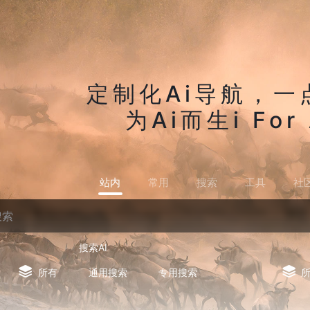
定制化Ai导航，一
为Ai而生i For 
站内
常用
搜索
工具
社
搜索AI
所有
通用搜索
专用搜索