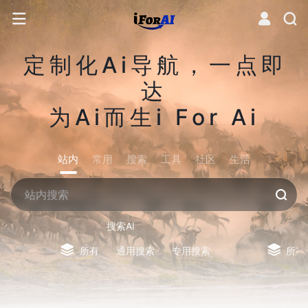
定制化Ai导航，一点即
达
为Ai而生i For Ai
站内
常用
搜索
工具
社区
生活
搜索AI
所有
通用搜索
专用搜索
所有