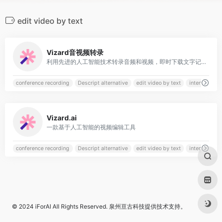
edit video by text
0
Vizard音视频转录
利用先进的人工智能技术转录音频和视频，即时下载文字记录，确保会议、采访、播客、讲座和音频
conference recording
Descript alternative
edit video by text
interview re
0
Vizard.ai
一款基于人工智能的视频编辑工具
conference recording
Descript alternative
edit video by text
interview re
© 2024
iForAI
All Rights Reserved.
泉州亘古科技
提供技术支持。