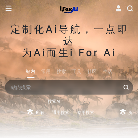
定制化Ai导航，一点即
达
为Ai而生i For Ai
站内
常用
搜索
工具
社区
生活
搜索AI
所有
通用搜索
专用搜索
所有