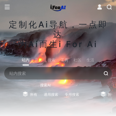
定制化Ai导航，一点即
达
为Ai而生i For Ai
站内
常用
搜索
工具
社区
生活
搜索AI
所有
通用搜索
专用搜索
所有