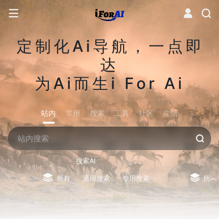
定制化Ai导航，一点即
达
为Ai而生i For Ai
站内
常用
搜索
工具
社区
生活
搜索AI
所有
通用搜索
专用搜索
所有