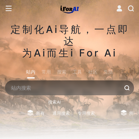
定制化Ai导航，一点即
达
为Ai而生i For Ai
站内
常用
搜索
工具
社区
生活
搜索AI
所有
通用搜索
专用搜索
所有