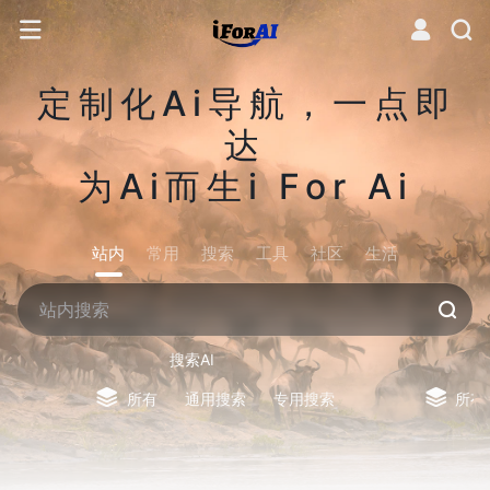
定制化Ai导航，一点即
达
为Ai而生i For Ai
站内
常用
搜索
工具
社区
生活
搜索AI
所有
通用搜索
专用搜索
所有