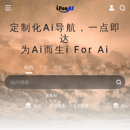
定制化Ai导航，一点即
达
为Ai而生i For Ai
站内
常用
搜索
工具
社区
生活
搜索AI
所有
通用搜索
专用搜索
所有