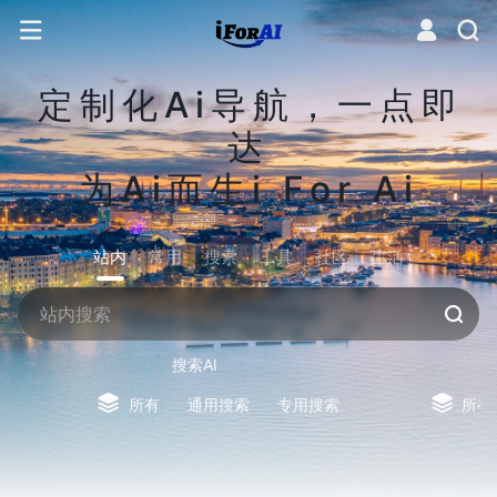
定制化Ai导航，一点即
达
为Ai而生i For Ai
站内
常用
搜索
工具
社区
生活
搜索AI
所有
通用搜索
专用搜索
所有