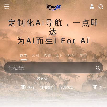
定制化Ai导航，一点即
达
为Ai而生i For Ai
站内
常用
搜索
工具
社区
生活
搜索AI
所有
通用搜索
专用搜索
所有