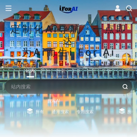
定制化Ai导航，一点即
达
为Ai而生i For Ai
站内
常用
搜索
工具
社区
生活
搜索AI
所有
通用搜索
专用搜索
所有