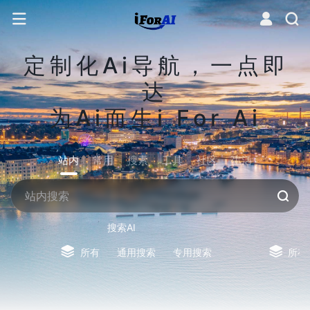
定制化Ai导航，一点即
达
为Ai而生i For Ai
站内
常用
搜索
工具
社区
生活
搜索AI
所有
通用搜索
专用搜索
所有