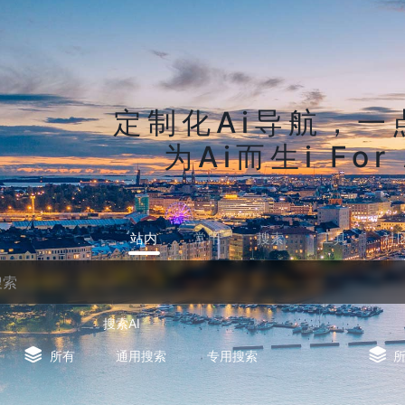
定制化Ai导航，一
为Ai而生i For 
站内
常用
搜索
工具
社
搜索AI
所有
通用搜索
专用搜索