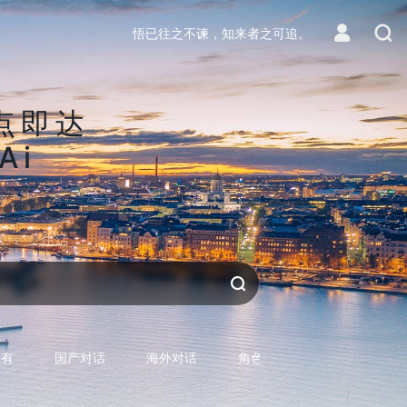
悟已往之不谏，知来者之可追。
点即达
Ai
区
生活
对话AI
所有
国产对话
海外对话
角色型对话
专用型对话