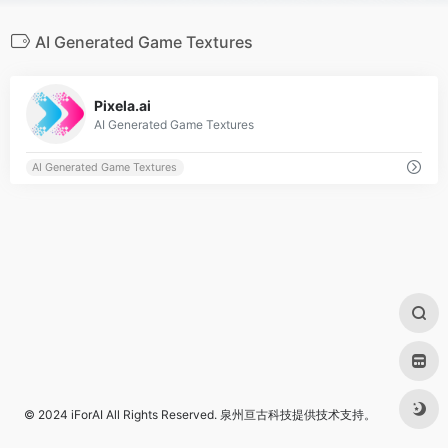
AI Generated Game Textures
0
Pixela.ai
AI Generated Game Textures
AI Generated Game Textures
© 2024
iForAI
All Rights Reserved.
泉州亘古科技
提供技术支持。