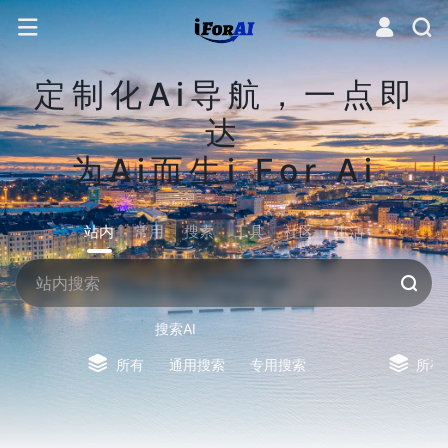
定制化Ai导航，一点即
达
为Ai而生i For Ai
站内
常用
搜索
工具
社区
生活
搜索AI
所有
通用搜索
专用搜索
所有