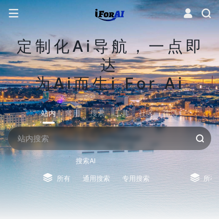
定制化Ai导航，一点即
达
为Ai而生i For Ai
站内
常用
搜索
工具
社区
生活
搜索AI
所有
通用搜索
专用搜索
所有