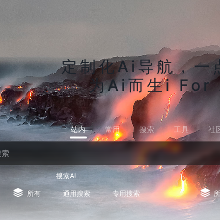
定制化Ai导航，一
为Ai而生i For 
站内
常用
搜索
工具
社
搜索AI
所有
通用搜索
专用搜索