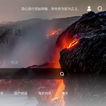
吾心吾行澄如明镜，所作所为皆为正义。
点即达
Ai
区
生活
对话AI
所有
国产对话
海外对话
角色型对话
专用型对话