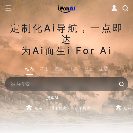
定制化Ai导航，一点即
达
为Ai而生i For Ai
站内
常用
搜索
工具
社区
生活
搜索AI
所有
通用搜索
专用搜索
所有