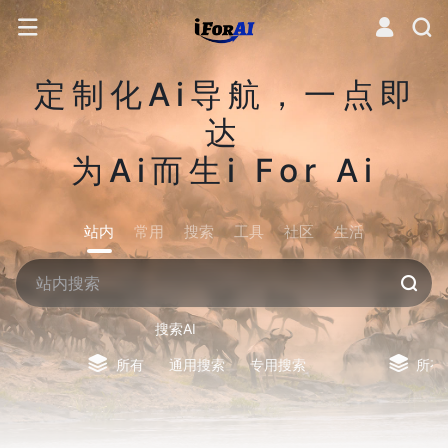
定制化Ai导航，一点即
达
为Ai而生i For Ai
站内
常用
搜索
工具
社区
生活
搜索AI
所有
通用搜索
专用搜索
所有