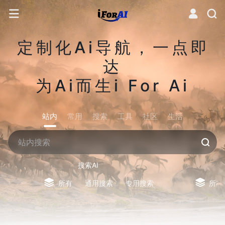
定制化Ai导航，一点即
达
为Ai而生i For Ai
站内
常用
搜索
工具
社区
生活
搜索AI
所有
通用搜索
专用搜索
所有