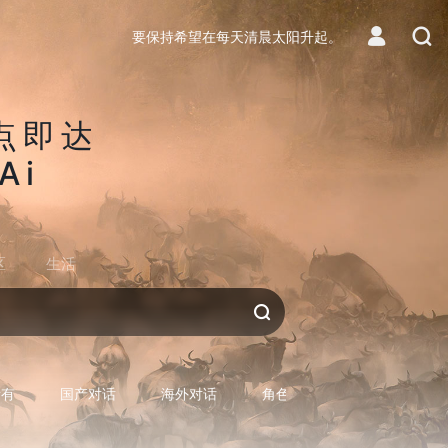
要保持希望在每天清晨太阳升起。
点即达
Ai
区
生活
对话AI
所有
国产对话
海外对话
角色型对话
专用型对话