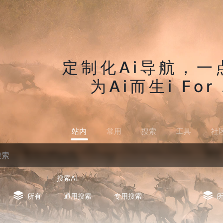
定制化Ai导航，一
为Ai而生i For 
站内
常用
搜索
工具
社
搜索AI
所有
通用搜索
专用搜索