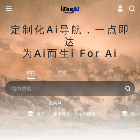
定制化Ai导航，一点即
达
为Ai而生i For Ai
站内
常用
搜索
工具
社区
生活
搜索AI
所有
通用搜索
专用搜索
所有