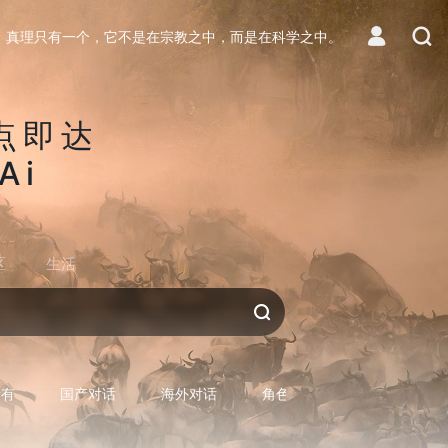
真理只有一个，它不是在宗教之中，而是在科学之中。
点即达
Ai
区
生活
对话AI
所有
国产对话
海外对话
角色型对话
专用型对话