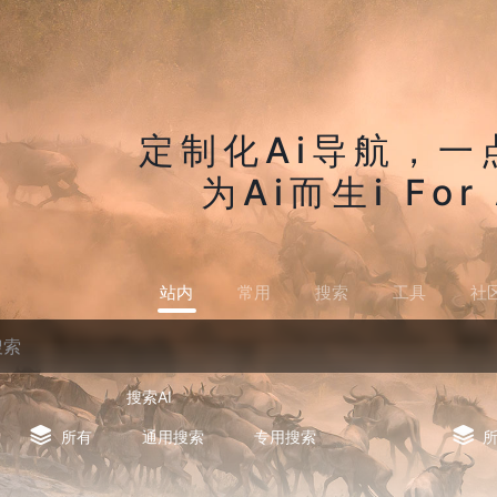
定制化Ai导航，一
为Ai而生i For 
站内
常用
搜索
工具
社
搜索AI
所有
通用搜索
专用搜索