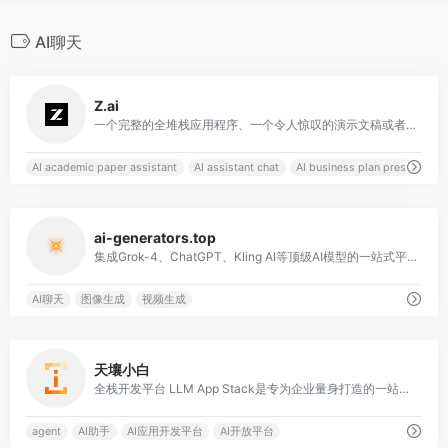
AI聊天
0
Z.ai
一个完整的全堆栈应用程序、一个令人惊叹的演示文稿或者专业级的写作ーー然后立即得到结果
AI academic paper assistant
AI assistant chat
AI business plan presentation
0
ai-generators.top
集成Grok-4、ChatGPT、Kling AI等顶级AI模型的一站式平台，支持智能对话、图像创作和视频生成
AI聊天
图像生成
视频生成
0
天壤小白
全栈开发平台 LLM App Stack是专为企业量身打造的一站式大模型应用开发平台
agent
AI助手
AI应用开发平台
AI开放平台