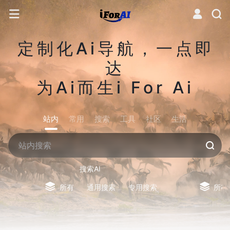
定制化Ai导航，一点即
达
为Ai而生i For Ai
站内
常用
搜索
工具
社区
生活
搜索AI
所有
通用搜索
专用搜索
所有