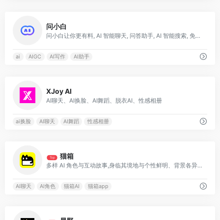
0
问小白
问小白让你更有料, AI 智能聊天, 问答助手, AI 智能搜索, 免费无限量使用 DeepSeek R1 模型，支持联网搜索。
ai
AIGC
AI写作
AI助手
0
XJoy AI
AI聊天、AI换脸、AI舞蹈、脱衣AI、性感相册
ai换脸
AI聊天
AI舞蹈
性感相册
0
猫箱
Top
多样 AI 角色与互动故事,身临其境地与个性鲜明、背景各异的虚拟 AI 角色聊天互动
AI聊天
AI角色
猫箱AI
猫箱app
0