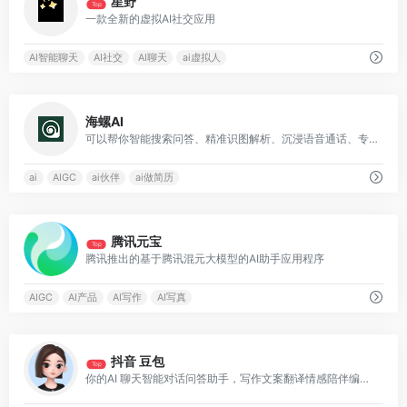
星野
Top
一款全新的虚拟AI社交应用
AI智能聊天
AI社交
AI聊天
ai虚拟人
0
海螺AI
可以帮你智能搜索问答、精准识图解析、沉浸语音通话、专业/创意写作、文档速读总结、还有独家悬浮球功能帮你把琐事化繁为简
ai
AIGC
ai伙伴
ai做简历
0
腾讯元宝
Top
腾讯推出的基于腾讯混元大模型的AI助手应用程序
AIGC
AI产品
AI写作
AI写真
1
抖音 豆包
Top
你的AI 聊天智能对话问答助手，写作文案翻译情感陪伴编程全能工具