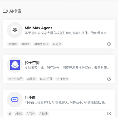
AI搜索
0
MiniMax Agent
基于顶尖多模态大语言模型打造的智能AI伙伴，为你带来全方位的智能体验：精准搜索解答、一目了然的图像识别、沉浸式语音对话、专业创意写作、文档闪速解析，还有独家悬浮球功能让复杂任务变得轻而易举
AI创作
AI助手
AI团队协作
AI对话
0
扣子空间
支持播客生成、PPT制作、网页开发及报告写作，覆盖科研、商业、舆情等领域的专家 Agent 7x24小时响应，生活工作无缝切换，提升50%效率！
AI办公助手
AI搜索
MCP扩展
PPT制作
0
问小白
问小白让你更有料, AI 智能聊天, 问答助手, AI 智能搜索, 免费无限量使用 DeepSeek R1 模型，支持联网搜索。
ai
AIGC
AI写作
AI助手