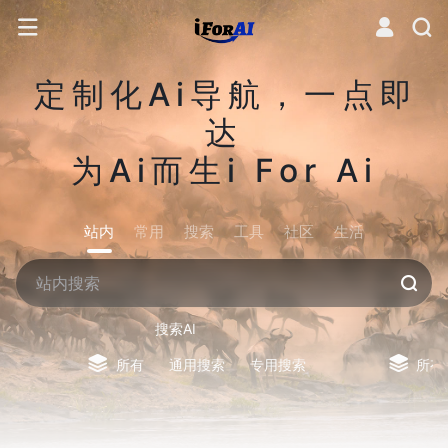
定制化Ai导航，一点即
达
为Ai而生i For Ai
站内
常用
搜索
工具
社区
生活
搜索AI
所有
通用搜索
专用搜索
所有