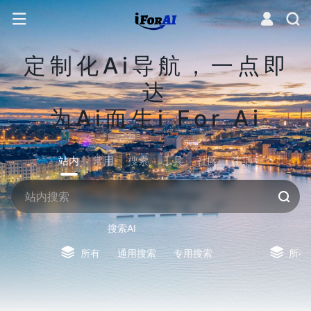
定制化Ai导航，一点即
达
为Ai而生i For Ai
站内
常用
搜索
工具
社区
生活
搜索AI
所有
通用搜索
专用搜索
所有