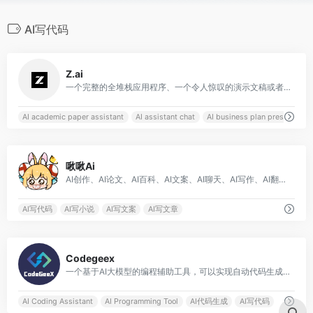
AI写代码
0
Z.ai
一个完整的全堆栈应用程序、一个令人惊叹的演示文稿或者专业级的写作ーー然后立即得到结果
AI academic paper assistant
AI assistant chat
AI business plan presentation
0
啾啾Ai
AI创作、AI论文、AI百科、AI文案、AI聊天、AI写作、AI翻译、AI写代码以及AI短视频脚本创作等
AI写代码
AI写小说
AI写文案
AI写文章
0
Codegeex
一个基于AI大模型的编程辅助工具，可以实现自动代码生成、代码翻译、自动编写注释等功能
AI Coding Assistant
AI Programming Tool
AI代码生成
AI写代码