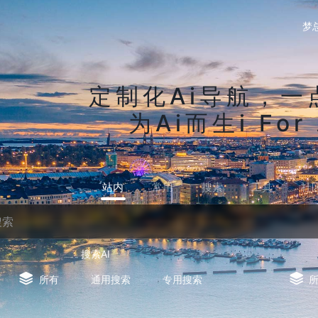
梦
定制化Ai导航，一
为Ai而生i For 
站内
常用
搜索
工具
社
搜索AI
所有
通用搜索
专用搜索