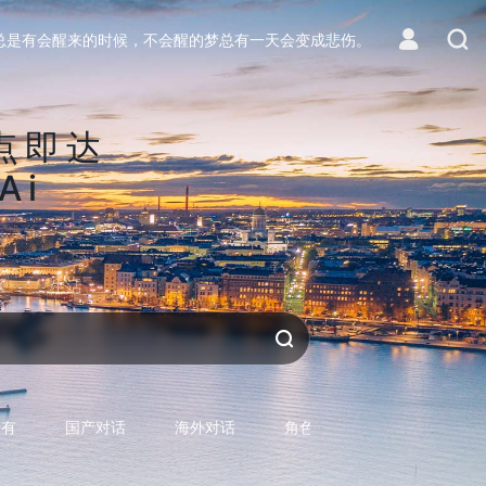
总是有会醒来的时候，不会醒的梦总有一天会变成悲伤。
点即达
Ai
区
生活
对话AI
所有
国产对话
海外对话
角色型对话
专用型对话