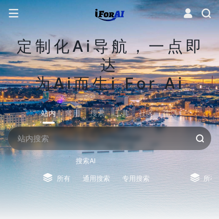
定制化Ai导航，一点即
达
为Ai而生i For Ai
站内
常用
搜索
工具
社区
生活
搜索AI
所有
通用搜索
专用搜索
所有