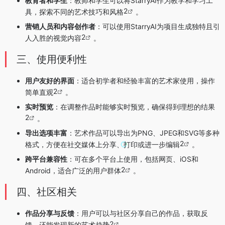
教育者和学生
：教师和学生可以将StarryAI作为教学和学习工
2
具，探索不同的艺术技巧和风格
。
营销人员和内容创作者
：可以使用StarryAI为项目生成独特且引
2
人入胜的视觉内容
。
三、使用便利性
用户友好的界面
：适合初学者和经验丰富的艺术家使用，操作
2
简单直观
。
实时预览
：在调整作品时能够实时预览，确保得到理想的结果
2
。
导出选项丰富
：艺术作品可以导出为PNG、JPEG和SVG等多种
2
格式，方便在社交媒体上分享、打印或进一步编辑
。
跨平台兼容性
：可在多个平台上使用，包括网页、iOS和
2
Android，适合广泛的用户群体
。
四、社区相关
作品分享与反馈
：用户可以与社区分享自己的作品，获取反
2
馈，还能发现新的艺术趋势
。