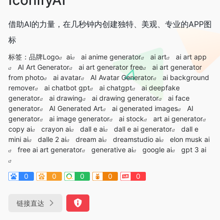
借助AI的力量，在几秒钟内创建独特、美观、专业的APP图
标
标签：
品牌Logo
ai
ai anime generator
ai art
ai art app
AI Art Generator
ai art generator free
ai art generator
from photo
ai avatar
AI Avatar Generator
ai background
remover
ai chatbot gpt
ai chatgpt
ai deepfake
generator
ai drawing
ai drawing generator
ai face
generator
AI Generated Art
ai generated images
AI
generator
ai image generator
ai stock
art ai generator
copy ai
crayon ai
dall e ai
dall e ai generator
dall e
mini ai
dalle 2 ai
dream ai
dreamstudio ai
elon musk ai
free ai art generator
generative ai
google ai
gpt 3 ai
0
0
0
0
0
链接直达