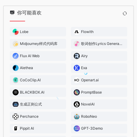
你可能喜欢
Lobe
Flowith
Midjourney样式代码库
歌词创作Lyrics Generator
Flux AI Web
Airy
Alethea
Exa
CoCoClip.AI
Openart.ai
BLACKBOX.AI
PromptBase
生成正则公式
NovelAI
Perchance
RoboNeo
Pippit AI
GPT-3Demo